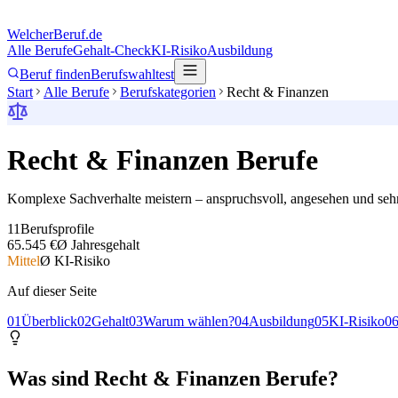
Welcher
Beruf.de
Alle Berufe
Gehalt-Check
KI-Risiko
Ausbildung
Beruf finden
Berufswahltest
Start
Alle Berufe
Berufskategorien
Recht & Finanzen
Recht & Finanzen
Berufe
Komplexe Sachverhalte meistern – anspruchsvoll, angesehen und sehr
11
Berufsprofile
65.545 €
Ø Jahresgehalt
Mittel
Ø KI-Risiko
Auf dieser Seite
0
1
Überblick
0
2
Gehalt
0
3
Warum wählen?
0
4
Ausbildung
0
5
KI-Risiko
0
Was sind Recht & Finanzen Berufe?