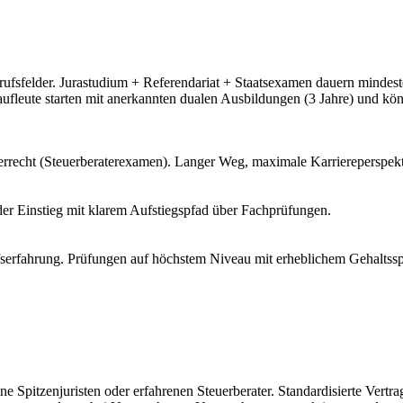
rufsfelder. Jurastudium + Referendariat + Staatsexamen dauern mindest
leute starten mit anerkannten dualen Ausbildungen (3 Jahre) und könn
recht (Steuerberaterexamen). Langer Weg, maximale Karriereperspekt
er Einstieg mit klarem Aufstiegspfad über Fachprüfungen.
fserfahrung. Prüfungen auf höchstem Niveau mit erheblichem Gehaltss
ne Spitzenjuristen oder erfahrenen Steuerberater. Standardisierte Ver