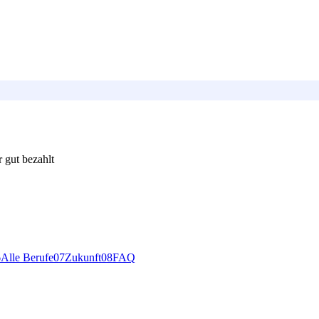
 gut bezahlt
6
Alle Berufe
0
7
Zukunft
0
8
FAQ