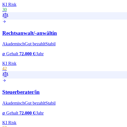
KI Risk
30
Rechtsanwalt
/-anwältin
Akademisch
Gut bezahlt
Stabil
⌀ Gehalt
72.000 €
/Jahr
KI Risk
42
Steuerberater
/in
Akademisch
Gut bezahlt
Stabil
⌀ Gehalt
72.000 €
/Jahr
KI Risk