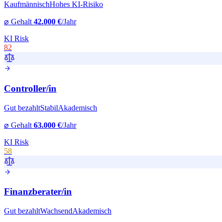
Kaufmännisch
Hohes KI-Risiko
⌀ Gehalt
42.000 €
/Jahr
KI Risk
82
Controller
/in
Gut bezahlt
Stabil
Akademisch
⌀ Gehalt
63.000 €
/Jahr
KI Risk
58
Finanzberater
/in
Gut bezahlt
Wachsend
Akademisch