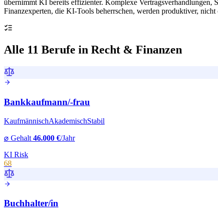
übernimmt KI bereits effizienter. Komplexe Vertragsverhandlungen, S
Finanzexperten, die KI-Tools beherrschen, werden produktiver, nicht e
Alle 11 Berufe in Recht & Finanzen
Bankkaufmann
/-frau
Kaufmännisch
Akademisch
Stabil
⌀ Gehalt
46.000 €
/Jahr
KI Risk
68
Buchhalter
/in