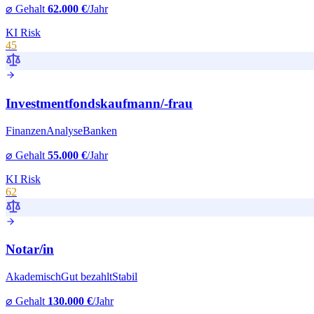
⌀ Gehalt
62.000 €
/Jahr
KI Risk
45
Investmentfondskaufmann
/-frau
Finanzen
Analyse
Banken
⌀ Gehalt
55.000 €
/Jahr
KI Risk
62
Notar
/in
Akademisch
Gut bezahlt
Stabil
⌀ Gehalt
130.000 €
/Jahr