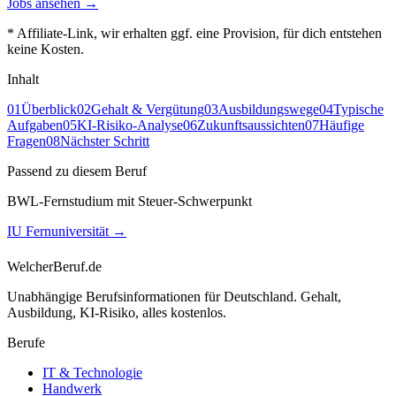
Jobs ansehen →
* Affiliate-Link, wir erhalten ggf. eine Provision, für dich entstehen
keine Kosten.
Inhalt
01
Überblick
02
Gehalt & Vergütung
03
Ausbildungswege
04
Typische
Aufgaben
05
KI-Risiko-Analyse
06
Zukunftsaussichten
07
Häufige
Fragen
08
Nächster Schritt
Passend zu diesem Beruf
BWL-Fernstudium mit Steuer-Schwerpunkt
IU Fernuniversität
→
WelcherBeruf.de
Unabhängige Berufsinformationen für Deutschland. Gehalt,
Ausbildung, KI-Risiko, alles kostenlos.
Berufe
IT & Technologie
Handwerk