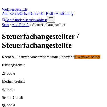
Welcher
Beruf.de
Alle Berufe
Gehalt-Check
KI-Risiko
Ausbildung
Beruf finden
Berufswahltest
Start
Alle Berufe
Steuerfachangestellter
Steuerfachangestellter
/
Steuerfachangestellte
Recht & Finanzen
Akademisch
Stabil
Gut bezahlt
KI-Risiko:
Mittel
Einstiegsgehalt
28.000 €
Median-Gehalt
42.000 €
Senior-Gehalt
58.000 €