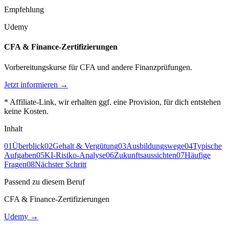
Empfehlung
Udemy
CFA & Finance-Zertifizierungen
Vorbereitungskurse für CFA und andere Finanzprüfungen.
Jetzt informieren →
* Affiliate-Link, wir erhalten ggf. eine Provision, für dich entstehen
keine Kosten.
Inhalt
01
Überblick
02
Gehalt & Vergütung
03
Ausbildungswege
04
Typische
Aufgaben
05
KI-Risiko-Analyse
06
Zukunftsaussichten
07
Häufige
Fragen
08
Nächster Schritt
Passend zu diesem Beruf
CFA & Finance-Zertifizierungen
Udemy
→