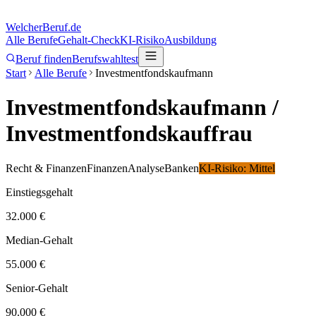
Welcher
Beruf.de
Alle Berufe
Gehalt-Check
KI-Risiko
Ausbildung
Beruf finden
Berufswahltest
Start
Alle Berufe
Investmentfondskaufmann
Investmentfondskaufmann
/
Investmentfondskauffrau
Recht & Finanzen
Finanzen
Analyse
Banken
KI-Risiko:
Mittel
Einstiegsgehalt
32.000 €
Median-Gehalt
55.000 €
Senior-Gehalt
90.000 €