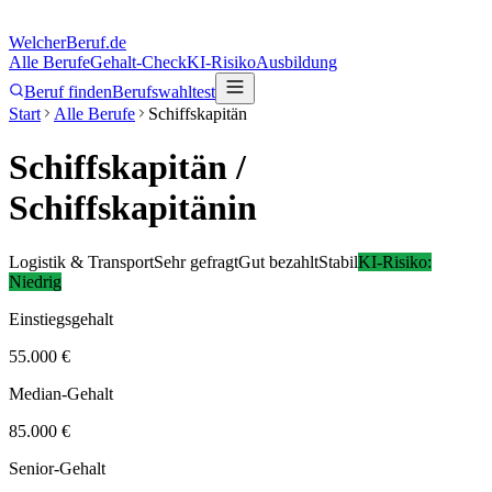
Welcher
Beruf.de
Alle Berufe
Gehalt-Check
KI-Risiko
Ausbildung
Beruf finden
Berufswahltest
Start
Alle Berufe
Schiffskapitän
Schiffskapitän
/
Schiffskapitänin
Logistik & Transport
Sehr gefragt
Gut bezahlt
Stabil
KI-Risiko:
Niedrig
Einstiegsgehalt
55.000 €
Median-Gehalt
85.000 €
Senior-Gehalt