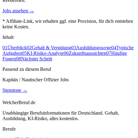
Reedereien.
Jobs ansehen →
* Affiliate-Link, wir erhalten ggf. eine Provision, für dich entstehen
keine Kosten.
Inhalt
01
Überblick
02
Gehalt & Vergütung
03
Ausbildungswege
04
Typische
Aufgaben
05
KI-Risiko-Analyse
06
Zukunftsaussichten
07
Häufige
Fragen
08
Nächster Schritt
Passend zu diesem Beruf
Kapitän / Nautischer Offizier Jobs
Stepstone
→
WelcherBeruf.de
Unabhängige Berufsinformationen für Deutschland. Gehalt,
Ausbildung, KI-Risiko, alles kostenlos.
Berufe