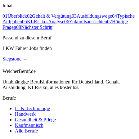
Inhalt
01
Überblick
02
Gehalt & Vergütung
03
Ausbildungswege
04
Typische
Aufgaben
05
KI-Risiko-Analyse
06
Zukunftsaussichten
07
Häufige
Fragen
08
Nächster Schritt
Passend zu diesem Beruf
LKW-Fahrer-Jobs finden
Stepstone
→
WelcherBeruf.de
Unabhängige Berufsinformationen für Deutschland. Gehalt,
Ausbildung, KI-Risiko, alles kostenlos.
Berufe
IT & Technologie
Handwerk
Gesundheit & Pflege
Kaufmännisch
Alle Berufe