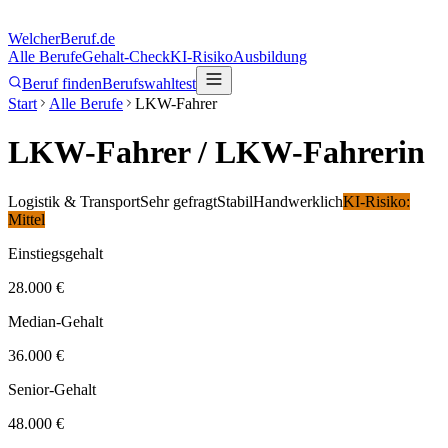
Welcher
Beruf.de
Alle Berufe
Gehalt-Check
KI-Risiko
Ausbildung
Beruf finden
Berufswahltest
Start
Alle Berufe
LKW-Fahrer
LKW-Fahrer
/ LKW-Fahrerin
Logistik & Transport
Sehr gefragt
Stabil
Handwerklich
KI-Risiko:
Mittel
Einstiegsgehalt
28.000 €
Median-Gehalt
36.000 €
Senior-Gehalt
48.000 €