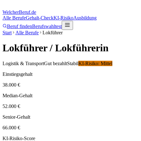
Welcher
Beruf.de
Alle Berufe
Gehalt-Check
KI-Risiko
Ausbildung
Beruf finden
Berufswahltest
Start
Alle Berufe
Lokführer
Lokführer
/ Lokführerin
Logistik & Transport
Gut bezahlt
Stabil
KI-Risiko:
Mittel
Einstiegsgehalt
38.000 €
Median-Gehalt
52.000 €
Senior-Gehalt
66.000 €
KI-Risiko-Score