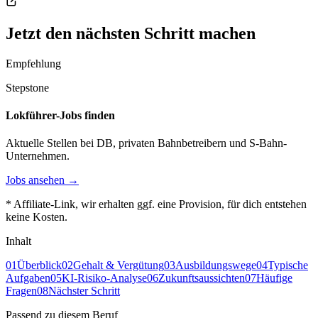
Jetzt den nächsten Schritt machen
Empfehlung
Stepstone
Lokführer-Jobs finden
Aktuelle Stellen bei DB, privaten Bahnbetreibern und S-Bahn-
Unternehmen.
Jobs ansehen →
* Affiliate-Link, wir erhalten ggf. eine Provision, für dich entstehen
keine Kosten.
Inhalt
01
Überblick
02
Gehalt & Vergütung
03
Ausbildungswege
04
Typische
Aufgaben
05
KI-Risiko-Analyse
06
Zukunftsaussichten
07
Häufige
Fragen
08
Nächster Schritt
Passend zu diesem Beruf