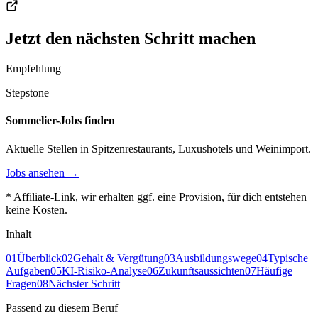
Jetzt den nächsten Schritt machen
Empfehlung
Stepstone
Sommelier-Jobs finden
Aktuelle Stellen in Spitzenrestaurants, Luxushotels und Weinimport.
Jobs ansehen →
* Affiliate-Link, wir erhalten ggf. eine Provision, für dich entstehen
keine Kosten.
Inhalt
01
Überblick
02
Gehalt & Vergütung
03
Ausbildungswege
04
Typische
Aufgaben
05
KI-Risiko-Analyse
06
Zukunftsaussichten
07
Häufige
Fragen
08
Nächster Schritt
Passend zu diesem Beruf