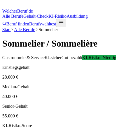
Welcher
Beruf.de
Alle Berufe
Gehalt-Check
KI-Risiko
Ausbildung
Beruf finden
Berufswahltest
Start
Alle Berufe
Sommelier
Sommelier
/ Sommelière
Gastronomie & Service
KI-sicher
Gut bezahlt
KI-Risiko:
Niedrig
Einstiegsgehalt
28.000 €
Median-Gehalt
40.000 €
Senior-Gehalt
55.000 €
KI-Risiko-Score