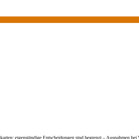
sekarten; eigenständige Entscheidungen sind begrenzt – Ausnahmen be