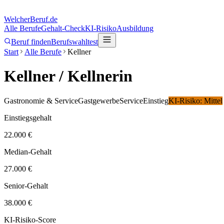
Welcher
Beruf.de
Alle Berufe
Gehalt-Check
KI-Risiko
Ausbildung
Beruf finden
Berufswahltest
Start
Alle Berufe
Kellner
Kellner
/ Kellnerin
Gastronomie & Service
Gastgewerbe
Service
Einstieg
KI-Risiko:
Mittel
Einstiegsgehalt
22.000 €
Median-Gehalt
27.000 €
Senior-Gehalt
38.000 €
KI-Risiko-Score