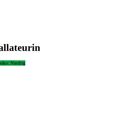
allateurin
siko:
Niedrig