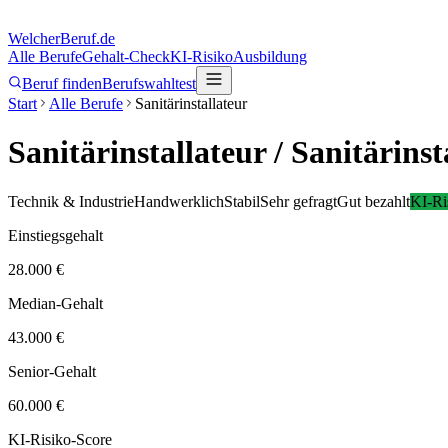
Welcher
Beruf.de
Alle Berufe
Gehalt-Check
KI-Risiko
Ausbildung
Beruf finden
Berufswahltest
Start
Alle Berufe
Sanitärinstallateur
Sanitärinstallateur
/ Sanitärinst
Technik & Industrie
Handwerklich
Stabil
Sehr gefragt
Gut bezahlt
KI-Ri
Einstiegsgehalt
28.000 €
Median-Gehalt
43.000 €
Senior-Gehalt
60.000 €
KI-Risiko-Score