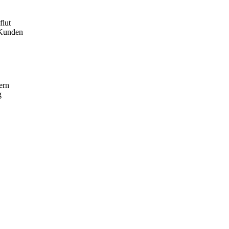
flut
 Kunden
ern
g