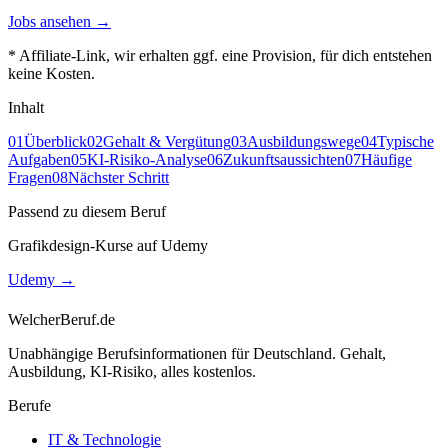
Jobs ansehen →
* Affiliate-Link, wir erhalten ggf. eine Provision, für dich entstehen
keine Kosten.
Inhalt
01
Überblick
02
Gehalt & Vergütung
03
Ausbildungswege
04
Typische
Aufgaben
05
KI-Risiko-Analyse
06
Zukunftsaussichten
07
Häufige
Fragen
08
Nächster Schritt
Passend zu diesem Beruf
Grafikdesign-Kurse auf Udemy
Udemy
→
WelcherBeruf.de
Unabhängige Berufsinformationen für Deutschland. Gehalt,
Ausbildung, KI-Risiko, alles kostenlos.
Berufe
IT & Technologie