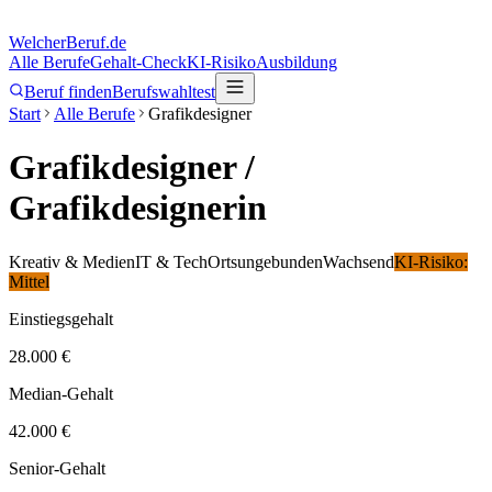
Welcher
Beruf.de
Alle Berufe
Gehalt-Check
KI-Risiko
Ausbildung
Beruf finden
Berufswahltest
Start
Alle Berufe
Grafikdesigner
Grafikdesigner
/
Grafikdesignerin
Kreativ & Medien
IT & Tech
Ortsungebunden
Wachsend
KI-Risiko:
Mittel
Einstiegsgehalt
28.000 €
Median-Gehalt
42.000 €
Senior-Gehalt