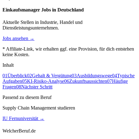
Einkaufsmanager Jobs in Deutschland
Aktuelle Stellen in Industrie, Handel und
Dienstleistungsunternehmen.
Jobs ansehen →
* Affiliate-Link, wir erhalten ggf. eine Provision, für dich entstehen
keine Kosten.
Inhalt
01
Überblick
02
Gehalt & Vergütung
03
Ausbildungswege
04
Typische
Aufgaben
05
KI-Risiko-Analyse
06
Zukunftsaussichten
07
Häufige
Fragen
08
Nächster Schritt
Passend zu diesem Beruf
Supply Chain Management studieren
IU Fernuniversität
→
WelcherBeruf.de