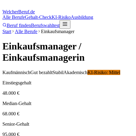
Welcher
Beruf.de
Alle Berufe
Gehalt-Check
KI-Risiko
Ausbildung
Beruf finden
Berufswahltest
Start
Alle Berufe
Einkaufsmanager
Einkaufsmanager
/
Einkaufsmanagerin
Kaufmännisch
Gut bezahlt
Stabil
Akademisch
KI-Risiko:
Mittel
Einstiegsgehalt
48.000 €
Median-Gehalt
68.000 €
Senior-Gehalt
95.000 €