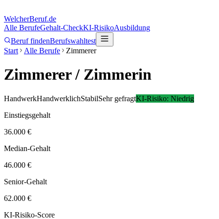
Welcher
Beruf.de
Alle Berufe
Gehalt-Check
KI-Risiko
Ausbildung
Beruf finden
Berufswahltest
Start
Alle Berufe
Zimmerer
Zimmerer
/ Zimmerin
Handwerk
Handwerklich
Stabil
Sehr gefragt
KI-Risiko:
Niedrig
Einstiegsgehalt
36.000 €
Median-Gehalt
46.000 €
Senior-Gehalt
62.000 €
KI-Risiko-Score