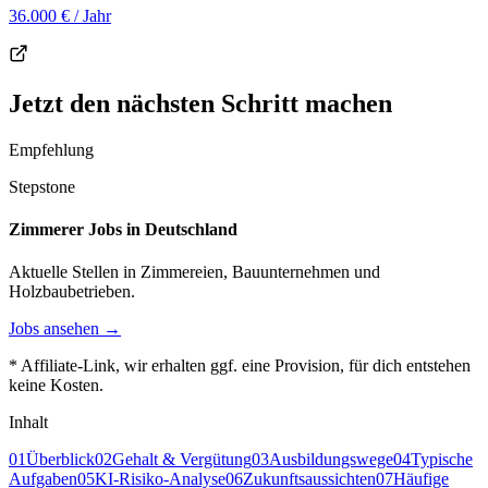
36.000 €
/ Jahr
Jetzt den nächsten Schritt machen
Empfehlung
Stepstone
Zimmerer Jobs in Deutschland
Aktuelle Stellen in Zimmereien, Bauunternehmen und
Holzbaubetrieben.
Jobs ansehen →
* Affiliate-Link, wir erhalten ggf. eine Provision, für dich entstehen
keine Kosten.
Inhalt
01
Überblick
02
Gehalt & Vergütung
03
Ausbildungswege
04
Typische
Aufgaben
05
KI-Risiko-Analyse
06
Zukunftsaussichten
07
Häufige