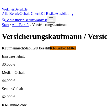
Welcher
Beruf.de
Alle Berufe
Gehalt-Check
KI-Risiko
Ausbildung
Beruf finden
Berufswahltest
Start
Alle Berufe
Versicherungskaufmann
Versicherungskaufmann
/ Versi
Kaufmännisch
Stabil
Gut bezahlt
KI-Risiko:
Mittel
Einstiegsgehalt
30.000 €
Median-Gehalt
44.000 €
Senior-Gehalt
62.000 €
KI-Risiko-Score