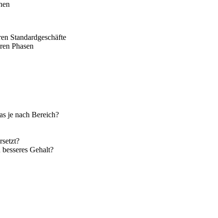
nen
ren Standardgeschäfte
eren Phasen
as je nach Bereich?
rsetzt?
 besseres Gehalt?