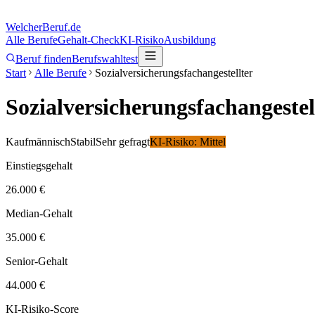
Welcher
Beruf.de
Alle Berufe
Gehalt-Check
KI-Risiko
Ausbildung
Beruf finden
Berufswahltest
Start
Alle Berufe
Sozialversicherungsfachangestellter
Sozialversicherungsfachangestel
Kaufmännisch
Stabil
Sehr gefragt
KI-Risiko:
Mittel
Einstiegsgehalt
26.000 €
Median-Gehalt
35.000 €
Senior-Gehalt
44.000 €
KI-Risiko-Score