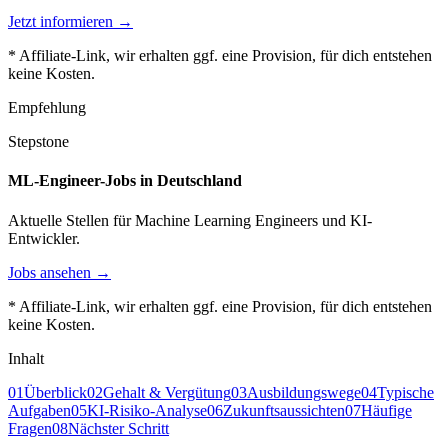
Jetzt informieren →
* Affiliate-Link, wir erhalten ggf. eine Provision, für dich entstehen
keine Kosten.
Empfehlung
Stepstone
ML-Engineer-Jobs in Deutschland
Aktuelle Stellen für Machine Learning Engineers und KI-
Entwickler.
Jobs ansehen →
* Affiliate-Link, wir erhalten ggf. eine Provision, für dich entstehen
keine Kosten.
Inhalt
01
Überblick
02
Gehalt & Vergütung
03
Ausbildungswege
04
Typische
Aufgaben
05
KI-Risiko-Analyse
06
Zukunftsaussichten
07
Häufige
Fragen
08
Nächster Schritt