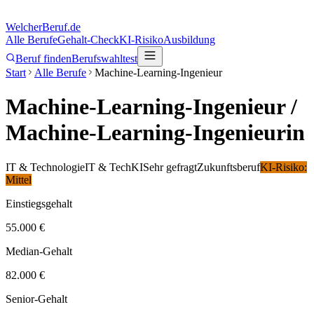
Welcher
Beruf.de
Alle Berufe
Gehalt-Check
KI-Risiko
Ausbildung
Beruf finden
Berufswahltest
Start
Alle Berufe
Machine-Learning-Ingenieur
Machine-Learning-Ingenieur
/
Machine-Learning-Ingenieurin
IT & Technologie
IT & Tech
KI
Sehr gefragt
Zukunftsberuf
KI-Risiko:
Mittel
Einstiegsgehalt
55.000 €
Median-Gehalt
82.000 €
Senior-Gehalt