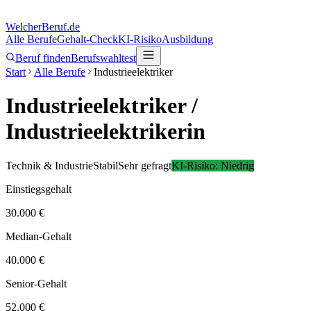
Welcher
Beruf.de
Alle Berufe
Gehalt-Check
KI-Risiko
Ausbildung
Beruf finden
Berufswahltest
Start
Alle Berufe
Industrieelektriker
Industrieelektriker
/
Industrieelektrikerin
Technik & Industrie
Stabil
Sehr gefragt
KI-Risiko:
Niedrig
Einstiegsgehalt
30.000 €
Median-Gehalt
40.000 €
Senior-Gehalt
52.000 €