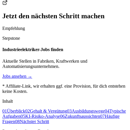
Jetzt den nächsten Schritt machen
Empfehlung
Stepstone
Industrieelektriker-Jobs finden
Aktuelle Stellen in Fabriken, Kraftwerken und
Automatisierungsunternehmen.
Jobs ansehen →
* Affiliate-Link, wir erhalten ggf. eine Provision, für dich entstehen
keine Kosten.
Inhalt
01
Überblick
02
Gehalt & Vergütung
03
Ausbildungswege
04
Typische
Aufgaben
05
KI-Risiko-Analyse
06
Zukunftsaussichten
07
Häufige
Fragen
08
Nächster Schritt