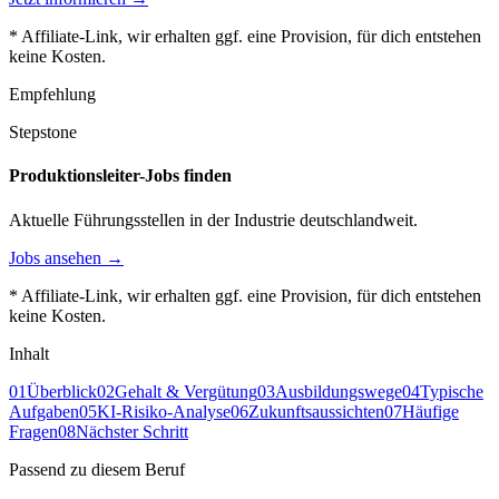
* Affiliate-Link, wir erhalten ggf. eine Provision, für dich entstehen
keine Kosten.
Empfehlung
Stepstone
Produktionsleiter-Jobs finden
Aktuelle Führungsstellen in der Industrie deutschlandweit.
Jobs ansehen →
* Affiliate-Link, wir erhalten ggf. eine Provision, für dich entstehen
keine Kosten.
Inhalt
01
Überblick
02
Gehalt & Vergütung
03
Ausbildungswege
04
Typische
Aufgaben
05
KI-Risiko-Analyse
06
Zukunftsaussichten
07
Häufige
Fragen
08
Nächster Schritt
Passend zu diesem Beruf