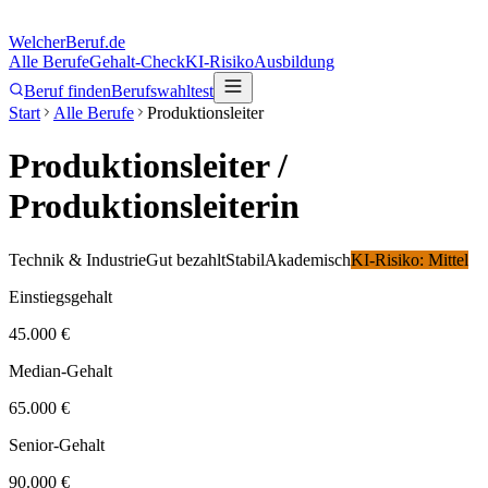
Welcher
Beruf.de
Alle Berufe
Gehalt-Check
KI-Risiko
Ausbildung
Beruf finden
Berufswahltest
Start
Alle Berufe
Produktionsleiter
Produktionsleiter
/
Produktionsleiterin
Technik & Industrie
Gut bezahlt
Stabil
Akademisch
KI-Risiko:
Mittel
Einstiegsgehalt
45.000 €
Median-Gehalt
65.000 €
Senior-Gehalt
90.000 €