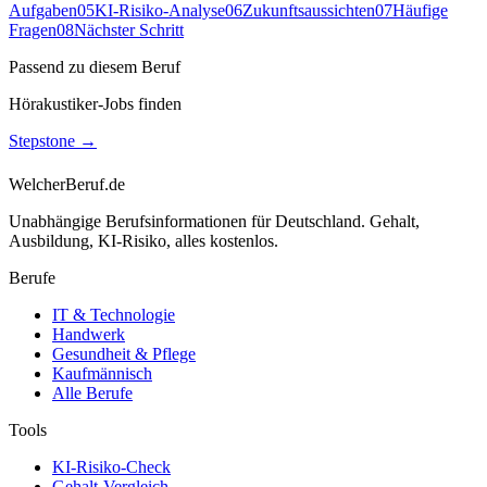
Aufgaben
05
KI-Risiko-Analyse
06
Zukunftsaussichten
07
Häufige
Fragen
08
Nächster Schritt
Passend zu diesem Beruf
Hörakustiker-Jobs finden
Stepstone
→
WelcherBeruf.de
Unabhängige Berufsinformationen für Deutschland. Gehalt,
Ausbildung, KI-Risiko, alles kostenlos.
Berufe
IT & Technologie
Handwerk
Gesundheit & Pflege
Kaufmännisch
Alle Berufe
Tools
KI-Risiko-Check
Gehalt-Vergleich