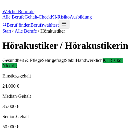
Welcher
Beruf.de
Alle Berufe
Gehalt-Check
KI-Risiko
Ausbildung
Beruf finden
Berufswahltest
Start
Alle Berufe
Hörakustiker
Hörakustiker
/ Hörakustikerin
Gesundheit & Pflege
Sehr gefragt
Stabil
Handwerklich
KI-Risiko:
Niedrig
Einstiegsgehalt
24.000 €
Median-Gehalt
35.000 €
Senior-Gehalt
50.000 €