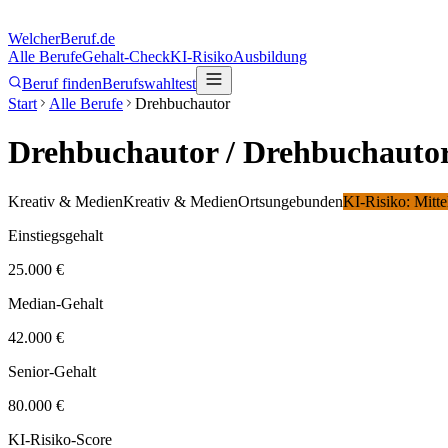
Welcher
Beruf.de
Alle Berufe
Gehalt-Check
KI-Risiko
Ausbildung
Beruf finden
Berufswahltest
Start
Alle Berufe
Drehbuchautor
Drehbuchautor
/ Drehbuchauto
Kreativ & Medien
Kreativ & Medien
Ortsungebunden
KI-Risiko:
Mitte
Einstiegsgehalt
25.000 €
Median-Gehalt
42.000 €
Senior-Gehalt
80.000 €
KI-Risiko-Score