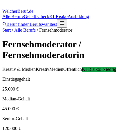
Welcher
Beruf.de
Alle Berufe
Gehalt-Check
KI-Risiko
Ausbildung
Beruf finden
Berufswahltest
Start
Alle Berufe
Fernsehmoderator
Fernsehmoderator
/
Fernsehmoderatorin
Kreativ & Medien
Kreativ
Medien
Öffentlich
KI-Risiko:
Niedrig
Einstiegsgehalt
25.000 €
Median-Gehalt
45.000 €
Senior-Gehalt
120.000 €