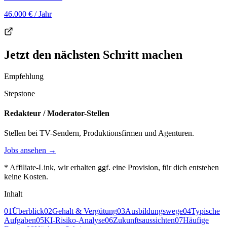
46.000 €
/ Jahr
Jetzt den nächsten Schritt machen
Empfehlung
Stepstone
Redakteur / Moderator-Stellen
Stellen bei TV-Sendern, Produktionsfirmen und Agenturen.
Jobs ansehen →
* Affiliate-Link, wir erhalten ggf. eine Provision, für dich entstehen
keine Kosten.
Inhalt
01
Überblick
02
Gehalt & Vergütung
03
Ausbildungswege
04
Typische
Aufgaben
05
KI-Risiko-Analyse
06
Zukunftsaussichten
07
Häufige