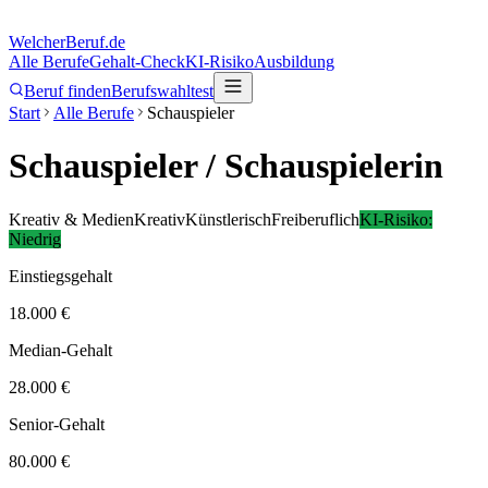
Welcher
Beruf.de
Alle Berufe
Gehalt-Check
KI-Risiko
Ausbildung
Beruf finden
Berufswahltest
Start
Alle Berufe
Schauspieler
Schauspieler
/ Schauspielerin
Kreativ & Medien
Kreativ
Künstlerisch
Freiberuflich
KI-Risiko:
Niedrig
Einstiegsgehalt
18.000 €
Median-Gehalt
28.000 €
Senior-Gehalt
80.000 €