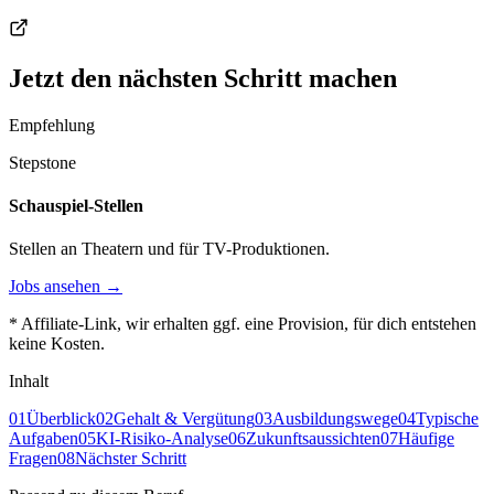
Jetzt den nächsten Schritt machen
Empfehlung
Stepstone
Schauspiel-Stellen
Stellen an Theatern und für TV-Produktionen.
Jobs ansehen →
* Affiliate-Link, wir erhalten ggf. eine Provision, für dich entstehen
keine Kosten.
Inhalt
01
Überblick
02
Gehalt & Vergütung
03
Ausbildungswege
04
Typische
Aufgaben
05
KI-Risiko-Analyse
06
Zukunftsaussichten
07
Häufige
Fragen
08
Nächster Schritt