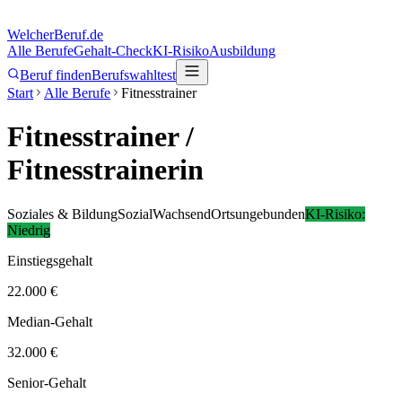
Welcher
Beruf.de
Alle Berufe
Gehalt-Check
KI-Risiko
Ausbildung
Beruf finden
Berufswahltest
Start
Alle Berufe
Fitnesstrainer
Fitnesstrainer
/
Fitnesstrainerin
Soziales & Bildung
Sozial
Wachsend
Ortsungebunden
KI-Risiko:
Niedrig
Einstiegsgehalt
22.000 €
Median-Gehalt
32.000 €
Senior-Gehalt