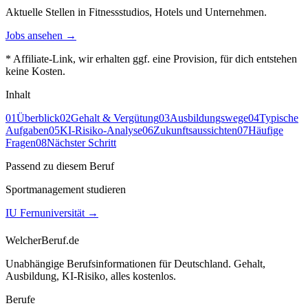
Aktuelle Stellen in Fitnessstudios, Hotels und Unternehmen.
Jobs ansehen →
* Affiliate-Link, wir erhalten ggf. eine Provision, für dich entstehen
keine Kosten.
Inhalt
01
Überblick
02
Gehalt & Vergütung
03
Ausbildungswege
04
Typische
Aufgaben
05
KI-Risiko-Analyse
06
Zukunftsaussichten
07
Häufige
Fragen
08
Nächster Schritt
Passend zu diesem Beruf
Sportmanagement studieren
IU Fernuniversität
→
WelcherBeruf.de
Unabhängige Berufsinformationen für Deutschland. Gehalt,
Ausbildung, KI-Risiko, alles kostenlos.
Berufe