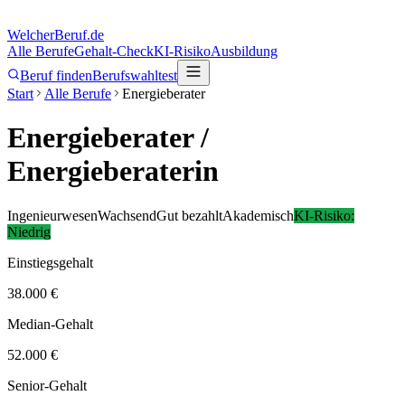
Welcher
Beruf.de
Alle Berufe
Gehalt-Check
KI-Risiko
Ausbildung
Beruf finden
Berufswahltest
Start
Alle Berufe
Energieberater
Energieberater
/
Energieberaterin
Ingenieurwesen
Wachsend
Gut bezahlt
Akademisch
KI-Risiko:
Niedrig
Einstiegsgehalt
38.000 €
Median-Gehalt
52.000 €
Senior-Gehalt