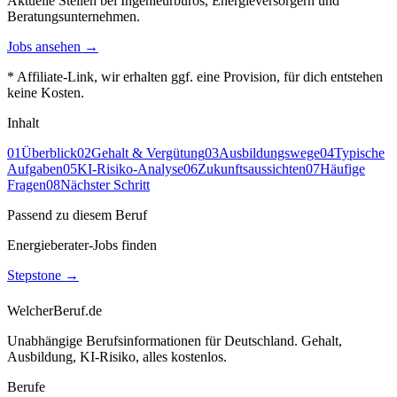
Aktuelle Stellen bei Ingenieurbüros, Energieversorgern und
Beratungsunternehmen.
Jobs ansehen →
* Affiliate-Link, wir erhalten ggf. eine Provision, für dich entstehen
keine Kosten.
Inhalt
01
Überblick
02
Gehalt & Vergütung
03
Ausbildungswege
04
Typische
Aufgaben
05
KI-Risiko-Analyse
06
Zukunftsaussichten
07
Häufige
Fragen
08
Nächster Schritt
Passend zu diesem Beruf
Energieberater-Jobs finden
Stepstone
→
WelcherBeruf.de
Unabhängige Berufsinformationen für Deutschland. Gehalt,
Ausbildung, KI-Risiko, alles kostenlos.
Berufe