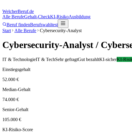
Welcher
Beruf.de
Alle Berufe
Gehalt-Check
KI-Risiko
Ausbildung
Beruf finden
Berufswahltest
Start
Alle Berufe
Cybersecurity-Analyst
Cybersecurity-Analyst
/ Cyberse
IT & Technologie
IT & Tech
Sehr gefragt
Gut bezahlt
KI-sicher
KI-Risi
Einstiegsgehalt
52.000 €
Median-Gehalt
74.000 €
Senior-Gehalt
105.000 €
KI-Risiko-Score